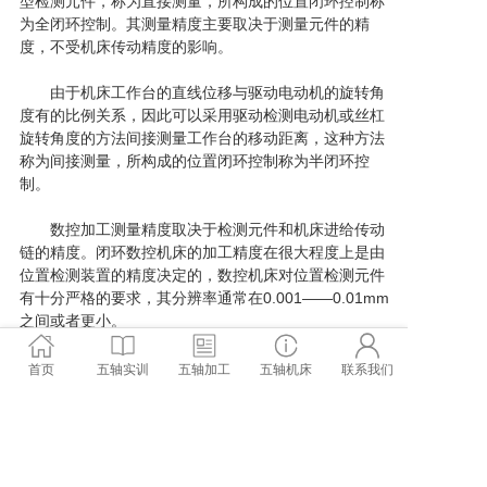
型检测元件，称为直接测量，所构成的位置闭环控制称
为全闭环控制。其测量精度主要取决于测量元件的精
度，不受机床传动精度的影响。
由于机床工作台的直线位移与驱动电动机的旋转角
度有的比例关系，因此可以采用驱动检测电动机或丝杠
旋转角度的方法间接测量工作台的移动距离，这种方法
称为间接测量，所构成的位置闭环控制称为半闭环控
制。
数控加工测量精度取决于检测元件和机床进给传动
链的精度。闭环数控机床的加工精度在很大程度上是由
位置检测装置的精度决定的，数控机床对位置检测元件
有十分严格的要求，其分辨率通常在0.001——0.01mm
之间或者更小。
首页
五轴实训
五轴加工
五轴机床
联系我们
相关新闻
铝合金加工有哪些常见的问题
CNC加工的工作原理以及优点